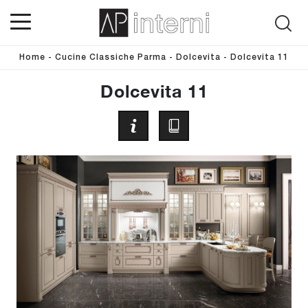
Home
-
Cucine Classiche Parma
-
Dolcevita
-
Dolcevita 11
Dolcevita 11