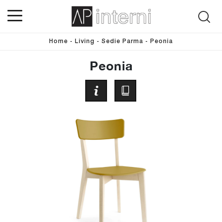
Home
-
Living
-
Sedie Parma
-
Peonia
Peonia